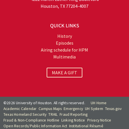
Houston, TX 77204-4007
QUICK LINKS
History
Episodes
Airing schedule for HPM
Multimedia
MAKE A GIFT
©2026 University of Houston. All rights reserved.
UH Home
Academic Calendar
Campus Maps
Emergency
UH System
Texas.gov
Texas Homeland Security
TRAIL
Fraud Reporting
Fraud & Non-Compliance Hotline
Linking Notice
Privacy Notice
Open Records/Public Information Act
Institutional Résumé