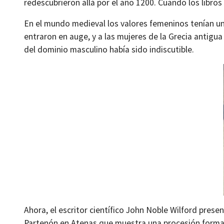
redescubrieron allá por el año 1200. Cuando los libros
En el mundo medieval los valores femeninos tenían una
entraron en auge, y a las mujeres de la Grecia antigua n
del dominio masculino había sido indiscutible.
Ahora, el escritor científico John Noble Wilford pres
Partenón en Atenas que muestra una procesión formal. 