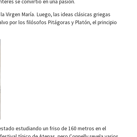
nterés se convirtió en una pasión.
a Virgen María. Luego, las ideas clásicas griegas
lvo por los filósofos Pitágoras y Platón, el principio
 estado estudiando un friso de 160 metros en el
stival típico de Atenas, pero Connelly revela varios