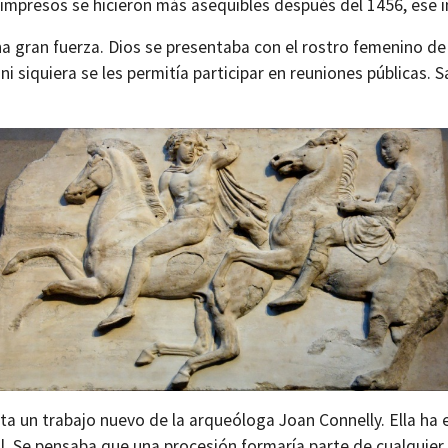
 impresos se hicieron más asequibles después del 1456, ese i
 gran fuerza. Dios se presentaba con el rostro femenino de l
i siquiera se les permitía participar en reuniones públicas. Sa
enta un trabajo nuevo de la arqueóloga Joan Connelly. Ella ha
Se pensaba que una procesión formaría parte de cualquier fe