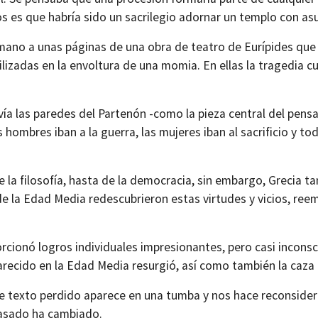
s es que habría sido un sacrilegio adornar un templo con asu
mano a unas páginas de una obra de teatro de Eurípides que 
izadas en la envoltura de una momia. En ellas la tragedia cuen
ía las paredes del Partenón -como la pieza central del pensa
hombres iban a la guerra, las mujeres iban al sacrificio y tod
e la filosofía, hasta de la democracia, sin embargo, Grecia t
 de la Edad Media redescubrieron estas virtudes y vicios, r
orcionó logros individuales impresionantes, pero casi incon
recido en la Edad Media resurgió, así como también la caza 
 texto perdido aparece en una tumba y nos hace reconsidera
pasado ha cambiado.